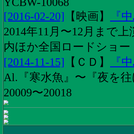
YCBW-10068
[2016-02-20]
【
映画
】
『中
2014年11月〜12月ま
内ほか全国ロードショー
[2014-11-15]
【
ＣＤ
】
『中
Al.『寒水魚』〜『夜を往
20009〜20018