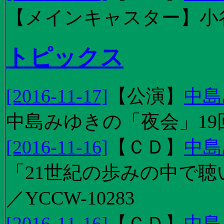
【メインキャスター】小
トピックス
[2016-11-17]
【
公演
】
中島
中島みゆきの「夜会」19
[2016-11-16]
【
ＣＤ
】
中島
「21世紀の歩みの中で聴
／YCCW-10283
[2016-11-16]
【
ＣＤ
】
中島