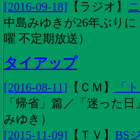
[2016-09-18]
【
ラジオ
】
ニ
中島みゆきが26年ぶり
曜 不定期放送）
タイアップ
[2016-08-11]
【
ＣＭ
】
「ト
「帰省」篇／「迷った日」篇
みゆき）
[2015-11-09]
【
ＴＶ
】
BS