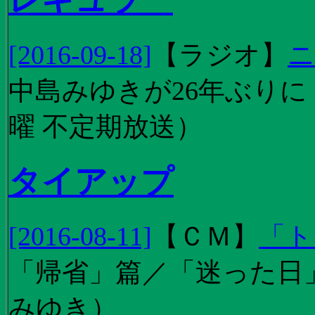
[2016-09-18]
【
ラジオ
】
ニ
中島みゆきが26年ぶり
曜 不定期放送）
タイアップ
[2016-08-11]
【
ＣＭ
】
「ト
「帰省」篇／「迷った日」篇
みゆき）