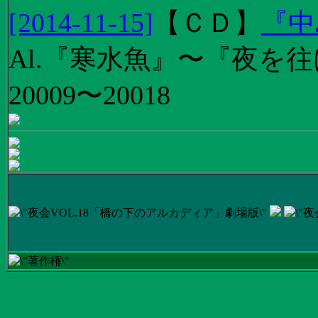
[2014-11-15]
【
ＣＤ
】
『中
Al.『寒水魚』〜『夜を往
20009〜20018