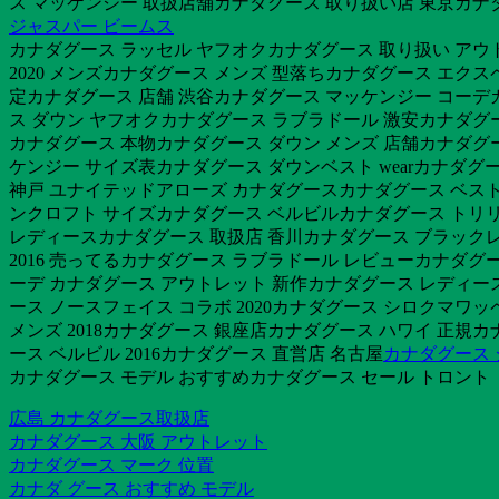
ス マッケンジー 取扱店舗カナダグース 取り扱い店 東京カナ
ジャスパー ビームス
カナダグース ラッセル ヤフオクカナダグース 取り扱い アウ
2020 メンズカナダグース メンズ 型落ちカナダグース エ
定カナダグース 店舗 渋谷カナダグース マッケンジー コーデ
ス ダウン ヤフオクカナダグース ラブラドール 激安カナダグ
カナダグース 本物カナダグース ダウン メンズ 店舗カナダグー
ケンジー サイズ表カナダグース ダウンベスト wearカナダグ
神戸 ユナイテッドアローズ カナダグースカナダグース ベスト バ
ンクロフト サイズカナダグース ベルビルカナダグース トリ
レディースカナダグース 取扱店 香川カナダグース ブラックレ
2016 売ってるカナダグース ラブラドール レビューカナダグ
ーデ カナダグース アウトレット 新作カナダグース レディー
ース ノースフェイス コラボ 2020カナダグース シロクマワ
メンズ 2018カナダグース 銀座店カナダグース ハワイ 正規カ
ース ベルビル 2016カナダグース 直営店 名古屋
カナダグース 
カナダグース モデル おすすめカナダグース セール トロント
広島 カナダグース取扱店
カナダグース 大阪 アウトレット
カナダグース マーク 位置
カナダ グース おすすめ モデル