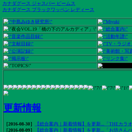
カナダグース ジャスパー ビームス
カナダグース ブラックワッペン レディース
更新情報
［2016-08-30］
【総合案内｜新着情報】を更新...「THEカラオ
［2016-08-09］
【総合案内｜新着情報】を更新...「お坊さんバ