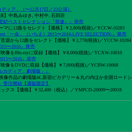
カディア」（〜12月17日／23公演）
】中島みゆき, 中村中, 石田匠
1世紀ベストセレクション『前途』』発売
2曲をセレクト【価格】￥2,800(税抜)／YCCW-10283
「一会」（いちえ）2015〜2016-LIVE SELECTION-』発売
音源から12曲をセレクト【価格】￥2,778(税抜)／YCCW-10284
15〜2016』発売
像をBlu-rayに収録【価格】￥8,000(税抜)／YCXW-10010
015〜2016』発売
映像をDVDに収録【価格】￥7,000(税抜)／YCBW-10068
アルカディア」劇場版」』
めた映像作品の劇場版ã€‚新宿ピカデリー＆丸の内ほか全国ロード
け』受注開始【通販限定】
ス【価格】￥32,400（税込）／YMPCD-20009〜20018