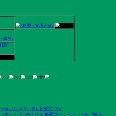
ケ★バトルSP」(テレビ東京) ほか
ラエティ ぶっちゃけ寺 3時間スペシャル」(テレビ朝日)