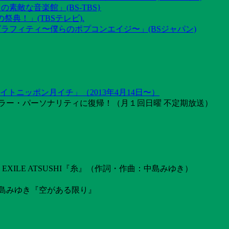
素敵な音楽館」(BS-TBS}
祭典！」(TBSテレビ).
グラフィティ〜僕らのポプコンエイジ〜」(BSジャパン)
トニッポン月イチ」（2013年4月14日〜）
ラー・パーソナリティに復帰！（月１回日曜 不定期放送）
ILE ATSUSHI『糸』（作詞・作曲：中島みゆき）
島みゆき『空がある限り』