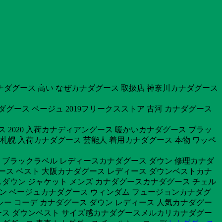
ナダグース 高い なぜカナダグース 取扱店 神奈川カナダグース
ナダグース ベージュ 2019フリークスストア 古河 カナダグース
 2020 入荷カナディアングース 暖かいカナダグース ブラッ
幌 入荷カナダグース 芸能人 着用カナダグース 本物 ワッペ
 ブラックラベル レディースカナダグース ダウン 修理カナダ
ース ベスト 大阪カナダグース レディース ダウンベストカナ
ダウン ジャケット メンズ カナダグースカナダグース チェル
ダウン ベージュカナダグース ウィンダム フュージョンカナダグ
ー コーデ カナダグース ダウン レディース 人気カナダグー
ース ダウンベスト サイズ感カナダグースメルカリカナダグー