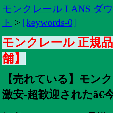
モンクレール LANS 
ト
>
[keywords-0]
モンクレール 正規
舗】
【売れている】モンクレ
激安-超歓迎されたã€