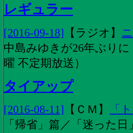
レギュラー
[2016-09-18]
【
ラジオ
】
ニ
中島みゆきが26年ぶり
曜 不定期放送）
タイアップ
[2016-08-11]
【
ＣＭ
】
「ト
「帰省」篇／「迷った日」篇