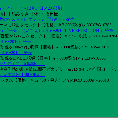
カディア」（〜12月17日／23公演）
】中島みゆき, 中村中, 石田匠
1世紀ベストセレクション『前途』』発売
2曲をセレクト【価格】￥2,800(税抜)／YCCW-10283
「一会」（いちえ）2015〜2016-LIVE SELECTION-』発売
音源から12曲をセレクト【価格】￥2,778(税抜)／YCCW-10284
15〜2016』発売
像をBlu-rayに収録【価格】￥8,000(税抜)／YCXW-10010
015〜2016』発売
映像をDVDに収録【価格】￥7,000(税抜)／YCBW-10068
アルカディア」劇場版」』
めた映像作品の劇場版ã€‚新宿ピカデリー＆丸の内ほか全国ロード
け』受注開始【通販限定】
ス【価格】￥32,400（税込）／YMPCD-20009〜20018