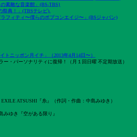
素敵な音楽館」(BS-TBS}
祭典！」(TBSテレビ).
グラフィティ〜僕らのポプコンエイジ〜」(BSジャパン)
トニッポン月イチ」（2013年4月14日〜）
ラー・パーソナリティに復帰！（月１回日曜 不定期放送）
ILE ATSUSHI『糸』（作詞・作曲：中島みゆき）
島みゆき『空がある限り』