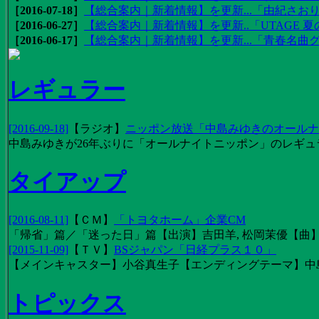
［2016-07-18］
【総合案内｜新着情報】を更新...「由紀さおりの
［2016-06-27］
【総合案内｜新着情報】を更新..「UTAGE 夏の
［2016-06-17］
【総合案内｜新着情報】を更新...「青春名曲
レギュラー
[2016-09-18]
【
ラジオ
】
ニッポン放送「中島みゆきのオールナイ
中島みゆきが26年ぶりに「オールナイトニッポン」のレギュ
タイアップ
[2016-08-11]
【
ＣＭ
】
「トヨタホーム」企業CM
「帰省」篇／「迷った日」篇【出演】吉田羊, 松岡茉優【曲】EX
[2015-11-09]
【
ＴＶ
】
BSジャパン「日経プラス１０」
【メインキャスター】小谷真生子【エンディングテーマ】中
トピックス