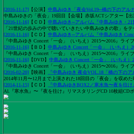
[2016-11-17]
【
公演
】
中島みゆき「夜会Vol.19─橋の下のアル
中島みゆきの「夜会」19回目【会場】赤坂ACTシアター【出演
[2016-11-16]
【
ＣＤ
】
中島みゆき─アルバム『中島みゆき・2
「21世紀の歩みの中で聴いていきたい中島みゆきの歌」をテーマに1
[2016-11-16]
【
ＣＤ
】
中島みゆき─アルバム『中島みゆき Concert
『中島みゆき Concert「一会」（いちえ）2015〜2016』ライブ
[2016-11-16]
【
ＢＤ
】
中島みゆき Concert「一会」（いちえ）20
『中島みゆき Concert「一会」（いちえ）2015〜2016』ライブ映
[2016-11-16]
【
DVD
】
中島みゆき Concert「一会」（いちえ）2
『中島みゆき Concert「一会」（いちえ）2015〜2016』ライブ
[2016-02-20]
【
映画
】
『中島みゆき 夜会VOL.18「橋の下の
2014年11月〜12月まで上演された18回目の「夜会」を収
[2014-11-15]
【
ＣＤ
】
『中島みゆきBOX2／寒水魚〜夜を往
Al.『寒水魚』〜『夜を往け』リマスタリングCD 10枚組CDボック