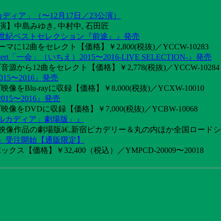
カディア」（〜12月17日／23公演）
】中島みゆき, 中村中, 石田匠
1世紀ベストセレクション『前途』』発売
2曲をセレクト【価格】￥2,800(税抜)／YCCW-10283
「一会」（いちえ）2015〜2016-LIVE SELECTION-』発売
音源から12曲をセレクト【価格】￥2,778(税抜)／YCCW-10284
15〜2016』発売
像をBlu-rayに収録【価格】￥8,000(税抜)／YCXW-10010
015〜2016』発売
映像をDVDに収録【価格】￥7,000(税抜)／YCBW-10068
アルカディア」劇場版」』
めた映像作品の劇場版ã€‚新宿ピカデリー＆丸の内ほか全国ロード
け』受注開始【通販限定】
ス【価格】￥32,400（税込）／YMPCD-20009〜20018