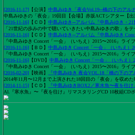
[2016-11-17]
【
公演
】
中島みゆき「夜会Vol.19─橋の下のアル
中島みゆきの「夜会」19回目【会場】赤坂ACTシアター【出演
[2016-11-16]
【
ＣＤ
】
中島みゆき─アルバム『中島みゆき・2
「21世紀の歩みの中で聴いていきたい中島みゆきの歌」をテーマに1
[2016-11-16]
【
ＣＤ
】
中島みゆき─アルバム『中島みゆき Concert
『中島みゆき Concert「一会」（いちえ）2015〜2016』ライブ
[2016-11-16]
【
ＢＤ
】
中島みゆき Concert「一会」（いちえ）20
『中島みゆき Concert「一会」（いちえ）2015〜2016』ライブ映
[2016-11-16]
【
DVD
】
中島みゆき Concert「一会」（いちえ）2
『中島みゆき Concert「一会」（いちえ）2015〜2016』ライブ
[2016-02-20]
【
映画
】
『中島みゆき 夜会VOL.18「橋の下の
2014年11月〜12月まで上演された18回目の「夜会」を収
[2014-11-15]
【
ＣＤ
】
『中島みゆきBOX2／寒水魚〜夜を往
Al.『寒水魚』〜『夜を往け』リマスタリングCD 10枚組CDボック