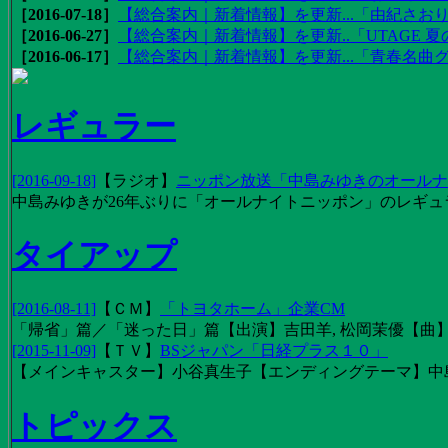
［2016-07-18］
【総合案内｜新着情報】を更新...「由紀さおりの
［2016-06-27］
【総合案内｜新着情報】を更新..「UTAGE 夏の
［2016-06-17］
【総合案内｜新着情報】を更新...「青春名曲
レギュラー
[2016-09-18]
【
ラジオ
】
ニッポン放送「中島みゆきのオールナイ
中島みゆきが26年ぶりに「オールナイトニッポン」のレギュ
タイアップ
[2016-08-11]
【
ＣＭ
】
「トヨタホーム」企業CM
「帰省」篇／「迷った日」篇【出演】吉田羊, 松岡茉優【曲】EX
[2015-11-09]
【
ＴＶ
】
BSジャパン「日経プラス１０」
【メインキャスター】小谷真生子【エンディングテーマ】中
トピックス