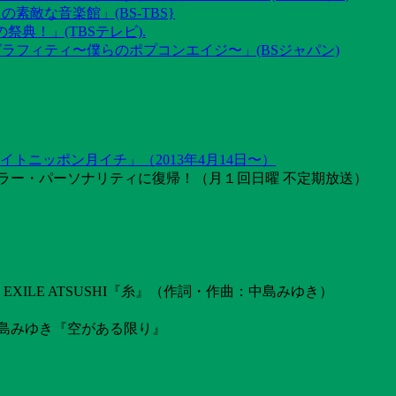
素敵な音楽館」(BS-TBS}
祭典！」(TBSテレビ).
グラフィティ〜僕らのポプコンエイジ〜」(BSジャパン)
トニッポン月イチ」（2013年4月14日〜）
ラー・パーソナリティに復帰！（月１回日曜 不定期放送）
ILE ATSUSHI『糸』（作詞・作曲：中島みゆき）
島みゆき『空がある限り』