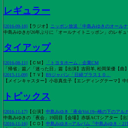
レギュラー
[2016-09-18]
【
ラジオ
】
ニッポン放送「中島みゆきのオールナイ
中島みゆきが26年ぶりに「オールナイトニッポン」のレギュ
タイアップ
[2016-08-11]
【
ＣＭ
】
「トヨタホーム」企業CM
「帰省」篇／「迷った日」篇【出演】吉田羊, 松岡茉優【曲】EX
[2015-11-09]
【
ＴＶ
】
BSジャパン「日経プラス１０」
【メインキャスター】小谷真生子【エンディングテーマ】中
トピックス
[2016-11-17]
【
公演
】
中島みゆき「夜会Vol.19─橋の下のアル
中島みゆきの「夜会」19回目【会場】赤坂ACTシアター【出演
[2016-11-16]
【
ＣＤ
】
中島みゆき─アルバム『中島みゆき・2