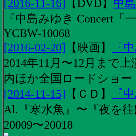
[2016-11-16]
【
DVD
】
中島
『中島みゆき Concert
YCBW-10068
[2016-02-20]
【
映画
】
『中
2014年11月〜12月ま
内ほか全国ロードショー
[2014-11-15]
【
ＣＤ
】
『中
Al.『寒水魚』〜『夜を往
20009〜20018