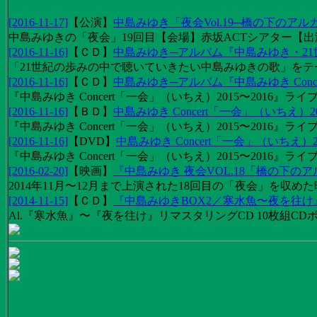
[2016-11-17]
【
公演
】
中島みゆき「夜会Vol.19─橋の下のアル
中島みゆきの「夜会」19回目【会場】赤坂ACTシアター【出演
[2016-11-16]
【
ＣＤ
】
中島みゆき─アルバム『中島みゆき・2
「21世紀の歩みの中で聴いていきたい中島みゆきの歌」をテーマに1
[2016-11-16]
【
ＣＤ
】
中島みゆき─アルバム『中島みゆき Concert
『中島みゆき Concert「一会」（いちえ）2015〜2016』ライブ
[2016-11-16]
【
ＢＤ
】
中島みゆき Concert「一会」（いちえ）20
『中島みゆき Concert「一会」（いちえ）2015〜2016』ライブ映
[2016-11-16]
【
DVD
】
中島みゆき Concert「一会」（いちえ）2
『中島みゆき Concert「一会」（いちえ）2015〜2016』ライブ
[2016-02-20]
【
映画
】
『中島みゆき 夜会VOL.18「橋の下の
2014年11月〜12月まで上演された18回目の「夜会」を収
[2014-11-15]
【
ＣＤ
】
『中島みゆきBOX2／寒水魚〜夜を往
Al.『寒水魚』〜『夜を往け』リマスタリングCD 10枚組CDボック