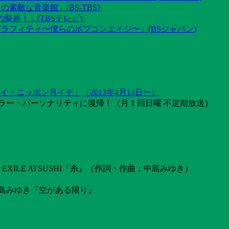
素敵な音楽館」(BS-TBS}
祭典！」(TBSテレビ).
グラフィティ〜僕らのポプコンエイジ〜」(BSジャパン)
トニッポン月イチ」（2013年4月14日〜）
ラー・パーソナリティに復帰！（月１回日曜 不定期放送）
ILE ATSUSHI『糸』（作詞・作曲：中島みゆき）
島みゆき『空がある限り』