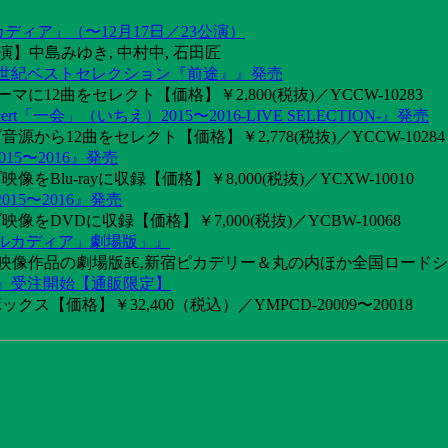
カディア」（〜12月17日／23公演）
】中島みゆき, 中村中, 石田匠
1世紀ベストセレクション『前途』』発売
2曲をセレクト【価格】￥2,800(税抜)／YCCW-10283
「一会」（いちえ）2015〜2016-LIVE SELECTION-』発売
音源から12曲をセレクト【価格】￥2,778(税抜)／YCCW-10284
15〜2016』発売
像をBlu-rayに収録【価格】￥8,000(税抜)／YCXW-10010
015〜2016』発売
映像をDVDに収録【価格】￥7,000(税抜)／YCBW-10068
アルカディア」劇場版」』
めた映像作品の劇場版ã€‚新宿ピカデリー＆丸の内ほか全国ロード
け』受注開始【通販限定】
ス【価格】￥32,400（税込）／YMPCD-20009〜20018