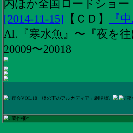
内ほか全国ロードショー
[2014-11-15]
【
ＣＤ
】
『中
Al.『寒水魚』〜『夜を往
20009〜20018