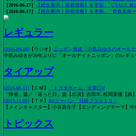
［2016-06-27］
【総合案内｜新着情報】を更新..「UTAGE 夏の
［2016-06-17］
【総合案内｜新着情報】を更新...「青春名曲
レギュラー
[2016-09-18]
【
ラジオ
】
ニッポン放送「中島みゆきのオールナイ
中島みゆきが26年ぶりに「オールナイトニッポン」のレギュ
タイアップ
[2016-08-11]
【
ＣＭ
】
「トヨタホーム」企業CM
「帰省」篇／「迷った日」篇【出演】吉田羊, 松岡茉優【曲】EX
[2015-11-09]
【
ＴＶ
】
BSジャパン「日経プラス１０」
【メインキャスター】小谷真生子【エンディングテーマ】中
トピックス