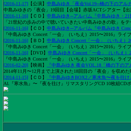
[2016-11-17]
【
公演
】
中島みゆき「夜会Vol.19─橋の下のアル
中島みゆきの「夜会」19回目【会場】赤坂ACTシアター【出演
[2016-11-16]
【
ＣＤ
】
中島みゆき─アルバム『中島みゆき・2
「21世紀の歩みの中で聴いていきたい中島みゆきの歌」をテーマに1
[2016-11-16]
【
ＣＤ
】
中島みゆき─アルバム『中島みゆき Concert
『中島みゆき Concert「一会」（いちえ）2015〜2016』ライブ
[2016-11-16]
【
ＢＤ
】
中島みゆき Concert「一会」（いちえ）20
『中島みゆき Concert「一会」（いちえ）2015〜2016』ライブ映
[2016-11-16]
【
DVD
】
中島みゆき Concert「一会」（いちえ）2
『中島みゆき Concert「一会」（いちえ）2015〜2016』ライブ
[2016-02-20]
【
映画
】
『中島みゆき 夜会VOL.18「橋の下の
2014年11月〜12月まで上演された18回目の「夜会」を収
[2014-11-15]
【
ＣＤ
】
『中島みゆきBOX2／寒水魚〜夜を往
Al.『寒水魚』〜『夜を往け』リマスタリングCD 10枚組CDボック