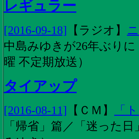
レギュラー
[2016-09-18]
【
ラジオ
】
ニ
中島みゆきが26年ぶり
曜 不定期放送）
タイアップ
[2016-08-11]
【
ＣＭ
】
「ト
「帰省」篇／「迷った日」篇