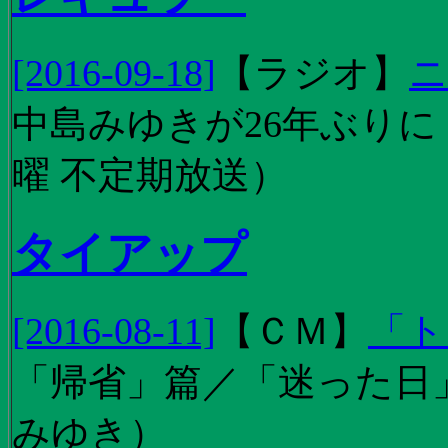
[2016-09-18]
【
ラジオ
】
ニ
中島みゆきが26年ぶり
曜 不定期放送）
タイアップ
[2016-08-11]
【
ＣＭ
】
「ト
「帰省」篇／「迷った日」篇
みゆき）