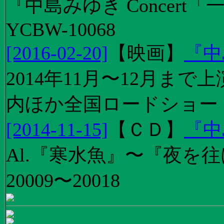
『中島みゆき Concert
YCBW-10068
[2016-02-20]
【
映画
】
『中
2014年11月〜12月ま
内ほか全国ロードショー
[2014-11-15]
【
ＣＤ
】
『中
Al.『寒水魚』〜『夜を往
20009〜20018