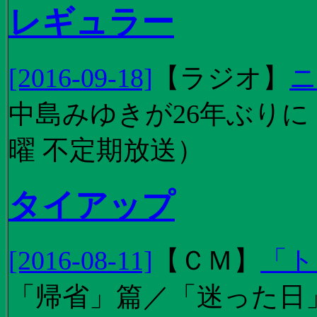
レギュラー
[2016-09-18]
【
ラジオ
】
ニ
中島みゆきが26年ぶり
曜 不定期放送）
タイアップ
[2016-08-11]
【
ＣＭ
】
「ト
「帰省」篇／「迷った日」篇