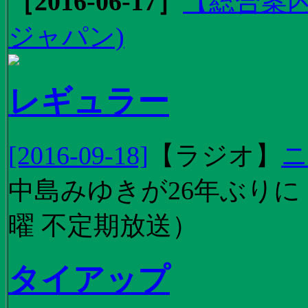
［2016-06-17］
【総合案内
ジャパン)
レギュラー
[2016-09-18]
【
ラジオ
】
ニ
中島みゆきが26年ぶり
曜 不定期放送）
タイアップ