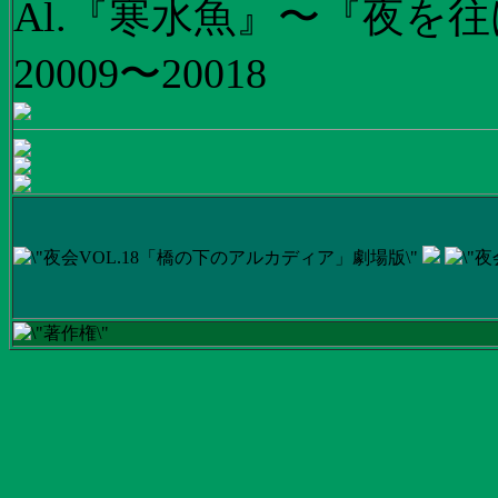
Al.『寒水魚』〜『夜を往
20009〜20018