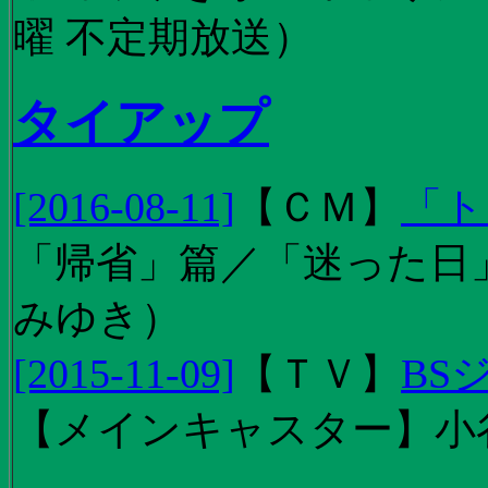
曜 不定期放送）
タイアップ
[2016-08-11]
【
ＣＭ
】
「ト
「帰省」篇／「迷った日」篇
みゆき）
[2015-11-09]
【
ＴＶ
】
BS
【メインキャスター】小