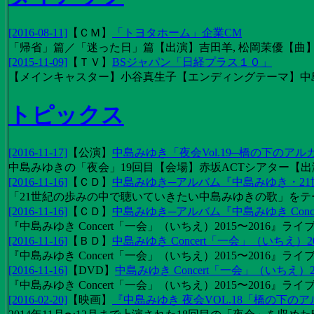
[2016-08-11]
【
ＣＭ
】
「トヨタホーム」企業CM
「帰省」篇／「迷った日」篇【出演】吉田羊, 松岡茉優【曲】EX
[2015-11-09]
【
ＴＶ
】
BSジャパン「日経プラス１０」
【メインキャスター】小谷真生子【エンディングテーマ】中
トピックス
[2016-11-17]
【
公演
】
中島みゆき「夜会Vol.19─橋の下のアル
中島みゆきの「夜会」19回目【会場】赤坂ACTシアター【出演
[2016-11-16]
【
ＣＤ
】
中島みゆき─アルバム『中島みゆき・2
「21世紀の歩みの中で聴いていきたい中島みゆきの歌」をテーマに1
[2016-11-16]
【
ＣＤ
】
中島みゆき─アルバム『中島みゆき Concert
『中島みゆき Concert「一会」（いちえ）2015〜2016』ライブ
[2016-11-16]
【
ＢＤ
】
中島みゆき Concert「一会」（いちえ）20
『中島みゆき Concert「一会」（いちえ）2015〜2016』ライブ映
[2016-11-16]
【
DVD
】
中島みゆき Concert「一会」（いちえ）2
『中島みゆき Concert「一会」（いちえ）2015〜2016』ライブ
[2016-02-20]
【
映画
】
『中島みゆき 夜会VOL.18「橋の下の