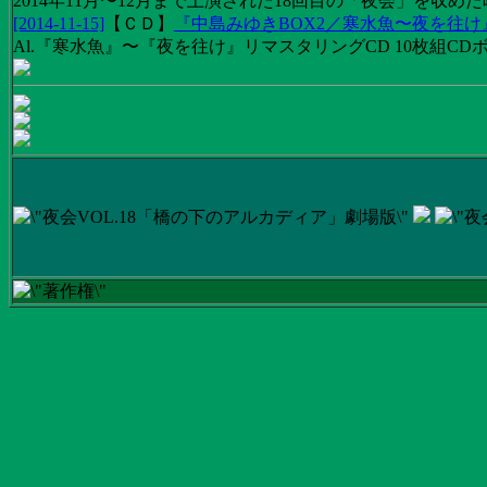
2014年11月〜12月まで上演された18回目の「夜会」を収
[2014-11-15]
【
ＣＤ
】
『中島みゆきBOX2／寒水魚〜夜を往
Al.『寒水魚』〜『夜を往け』リマスタリングCD 10枚組CDボック