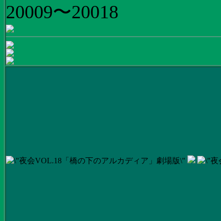
20009〜20018