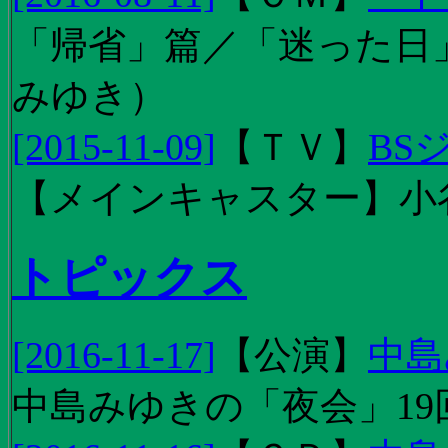
「帰省」篇／「迷った日」篇
みゆき）
[2015-11-09]
【
ＴＶ
】
BS
【メインキャスター】小
トピックス
[2016-11-17]
【
公演
】
中島
中島みゆきの「夜会」19