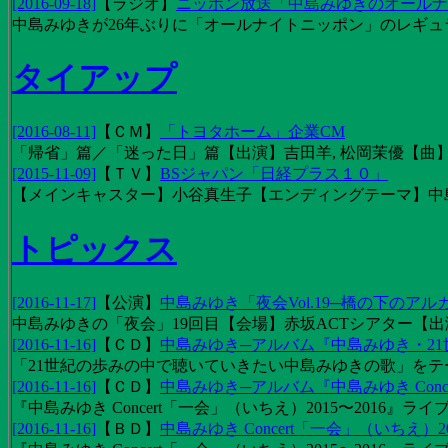
[2016-09-18]
【
ラジオ
】
ニッポン放送「中島みゆきのオールナイ
中島みゆきが26年ぶりに「オールナイトニッポン」のレギュ
タイアップ
[2016-08-11]
【
ＣＭ
】
「トヨタホーム」企業CM
「帰省」篇／「迷った日」篇【出演】吉田羊, 松岡茉優【曲】EX
[2015-11-09]
【
ＴＶ
】
BSジャパン「日経プラス１０」
【メインキャスター】小谷真生子【エンディングテーマ】中
トピックス
[2016-11-17]
【
公演
】
中島みゆき「夜会Vol.19─橋の下のアル
中島みゆきの「夜会」19回目【会場】赤坂ACTシアター【出演
[2016-11-16]
【
ＣＤ
】
中島みゆき─アルバム『中島みゆき・2
「21世紀の歩みの中で聴いていきたい中島みゆきの歌」をテーマに1
[2016-11-16]
【
ＣＤ
】
中島みゆき─アルバム『中島みゆき Concert
『中島みゆき Concert「一会」（いちえ）2015〜2016』ライブ
[2016-11-16]
【
ＢＤ
】
中島みゆき Concert「一会」（いちえ）20